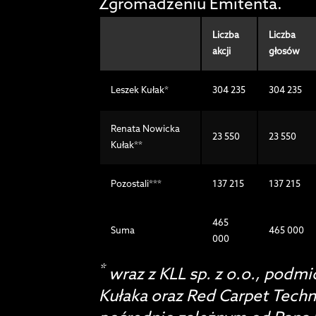
Zgromadzeniu Emitenta.
Liczba
Liczba
akcji
głosów
Leszek Kułak*
304 235
304 235
Renata Nowicka
23 550
23 550
Kułak**
Pozostali***
137 215
137 215
465
Suma
465 000
000
*
wraz z KLL sp. z o.o., podm
Kułaka oraz Red Carpet Techn