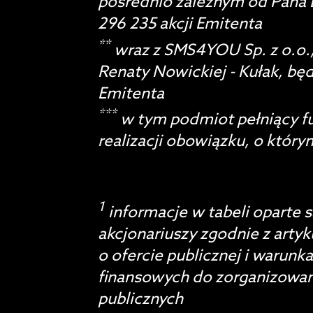
pośrednio zależnym od Pana L
296 235 akcji Emitenta
**
wraz z SMS4YOU Sp. z o.o.
Renaty Nowickiej - Kułak, bę
Emitenta
***
w tym podmiot pełniący f
realizacji obowiązku, o któ
1
informacje w tabeli oparte
akcjonariuszy zgodnie z artyk
o ofercie publicznej i waru
finansowych do zorganizowan
publicznych