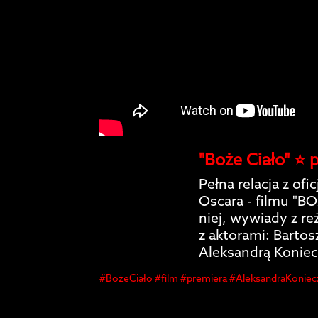
"Boże Ciało" ⭐️ 
Pełna relacja z of
Oscara - filmu "B
niej, wywiady z re
z aktorami: Bartos
Aleksandrą Koniec
#BożeCiało #film #premiera #AleksandraKoniec
#ElizaRycembel #premierafilmowa