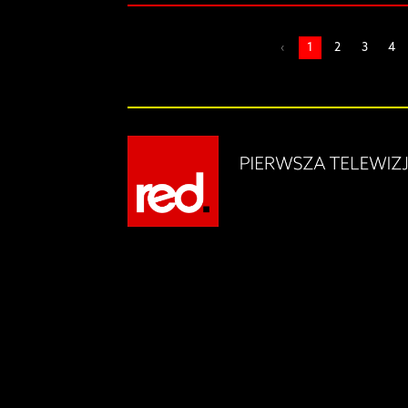
‹
1
2
3
4