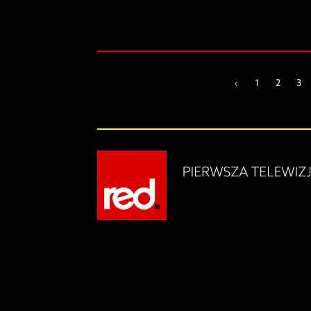
‹
1
2
3