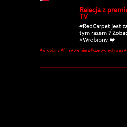
Relacja z premi
TV
#RedCarpet jest za
tym razem ? Zobacz
#Wrobiony ❤️
#wrobiony #film #premiera #czerwonydywan #
#dziennikarz #prezenter #kino