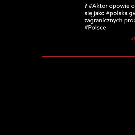
? #Aktor opowie o 
się jako #polska g
zagranicznych prod
#Polsce.
#