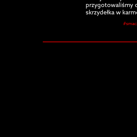
przygotowaliśmy d
skrzydełka w karme
#smacz