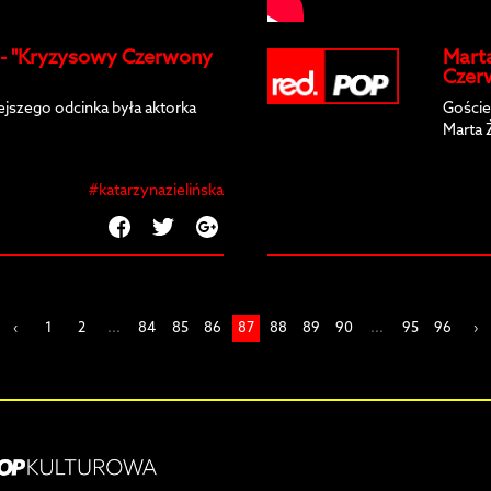
a - "Kryzysowy Czerwony
Mart
Czer
jszego odcinka była aktorka
Goście
Marta 
#katarzynazielińska
‹
1
2
...
84
85
86
87
88
89
90
...
95
96
›