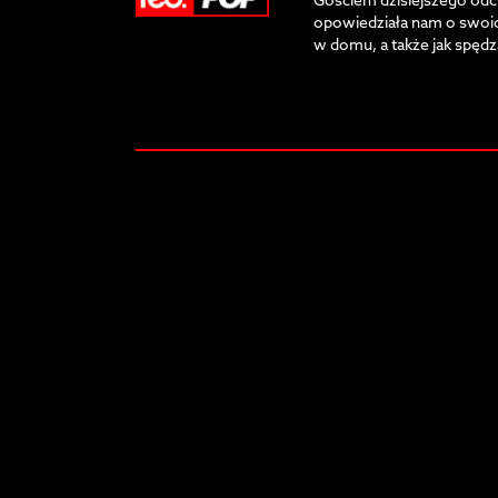
Gościem dzisiejszego odcin
opowiedziała nam o swoic
w domu, a także jak spędz