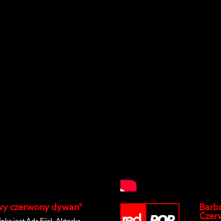
owy czerwony dywan"
Barba
Czer