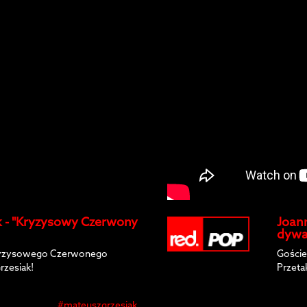
k - "Kryzysowy Czerwony
Joan
dywa
Kryzysowego Czerwonego
Goście
rzesiak!
Przeta
#mateuszgrzesiak