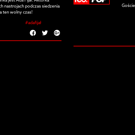
ka jest Ada Fijał. Aktorka
Goście
h nastrojach podczas siedzenia
a ten wolny czas!
#adafijał