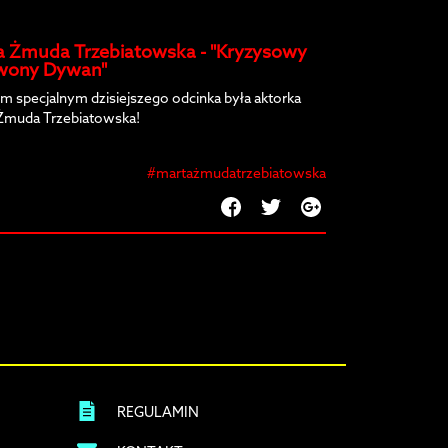
a Żmuda Trzebiatowska - "Kryzysowy
wony Dywan"
m specjalnym dzisiejszego odcinka była aktorka
Żmuda Trzebiatowska!
#martażmudatrzebiatowska
REGULAMIN