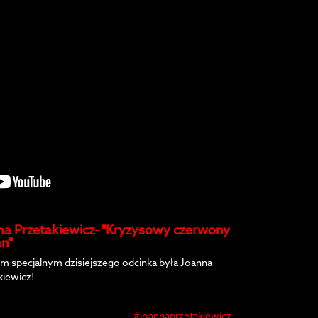
na Przetakiewicz- "Kryzysowy czerwony
n"
m specjalnym dzisiejszego odcinka była Joanna
kiewicz!
#joannaprzetakiewicz