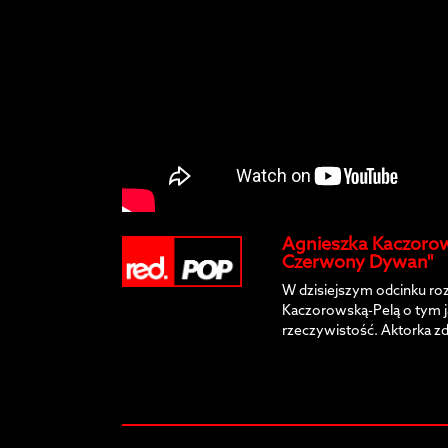
Agnieszka Kaczorow
Czerwony Dywan"
W dzisiejszym odcinku r
Kaczorowską-Pelą o tym j
rzeczywistość. Aktorka z
z przygotowań nowego do
domowej nauce tańca!