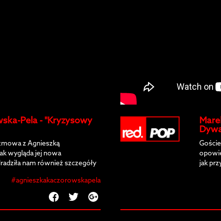
ska-Pela - "Kryzysowy
Mare
Dywa
ozmowa z Agnieszką
Goście
ak wygląda jej nowa
opowie
dradziła nam również szczegóły
jak pr
mu oraz opowiedziała o
opowie
#agnieszkakaczorowskapela