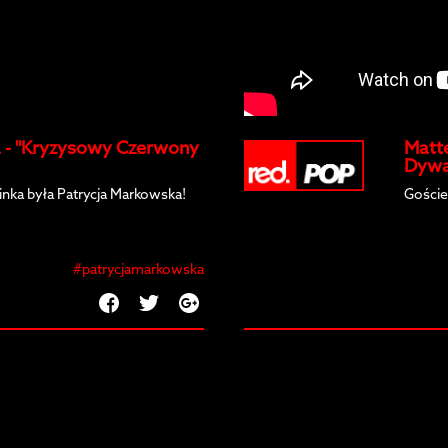
 - "Kryzysowy Czerwony
Matt
Dyw
inka była Patrycja Markowska!
Goście
#patrycjamarkowska