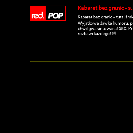
Kabaret bez granic - s
Kabaret bez granic – tutaj śm
Wyjątkowa dawka humoru, po
chwil gwarantowana! 😄👏 Prz
rozbawi każdego! 🤣