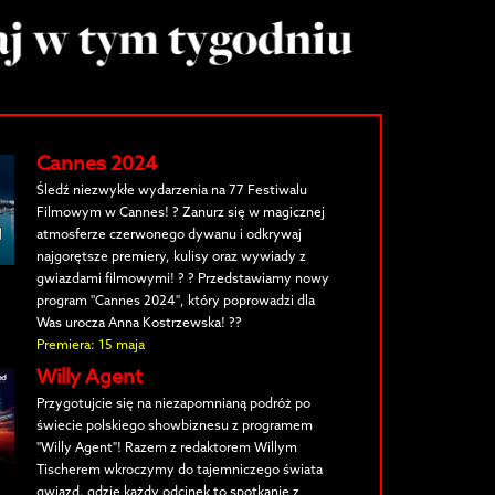
Cannes 2024
Śledź niezwykłe wydarzenia na 77 Festiwalu
Filmowym w Cannes! ? Zanurz się w magicznej
atmosferze czerwonego dywanu i odkrywaj
najgorętsze premiery, kulisy oraz wywiady z
gwiazdami filmowymi! ? ? Przedstawiamy nowy
program "Cannes 2024", który poprowadzi dla
Was urocza Anna Kostrzewska! ??
Premiera: 15 maja
Willy Agent
Przygotujcie się na niezapomnianą podróż po
świecie polskiego showbiznesu z programem
"Willy Agent"! Razem z redaktorem Willym
Tischerem wkroczymy do tajemniczego świata
gwiazd, gdzie każdy odcinek to spotkanie z