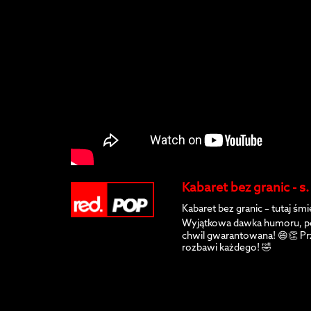
Kabaret bez granic - s
Kabaret bez granic – tutaj śm
Wyjątkowa dawka humoru, po
chwil gwarantowana! 😄👏 Prz
rozbawi każdego! 🤣