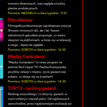
nowości ekranowych, oraz zagląda za kulisy
planów produkcyjnych.
Premiera: NIEDZIELA co dwa tygodnie - 9:55
FilmoNewsy
Filmografia podsumowuje najciekawsze pozycje
filmowe minionych dni, ale i lat. Fanom
odmiennych gatunków proponuje, co warto
obejrzeć na platformach, w kinie czy w telewizji,
a czego.. lepiej nie oglądać.
Premiera: SOBOTA co dwa tygodnie - 16:30
Między Gwiazdami
"Między Gwiazdami” to nowy program na
antenie Red Carpet TV! Paulina Koziejowska
przybliży relacje z imprez, życie gwiazd oraz
pokaże, co dzieje się na ściankach!
Premiera: SOBOTA co dwa tygodnie - 14:30
TOP 13 - ranking gwiazd
Rankingi wszystkiego, co dotyczy gwiazd i w
czym celebryci maczali palce. Od najdroższych
samochodów, przez najdziwniejsze stylizacje po