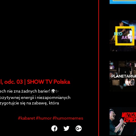
. l, odc. 03 | SHOW TV Polska
iech nie zna żadnych barier! 🌍✨
zytywnej energii i niezapomnianych
ygotujcie się na zabawę, która
#kabaret #humor #humormemes