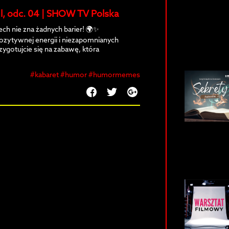
. l, odc. 04 | SHOW TV Polska
iech nie zna żadnych barier! 🌍✨
zytywnej energii i niezapomnianych
ygotujcie się na zabawę, która
#kabaret #humor #humormemes