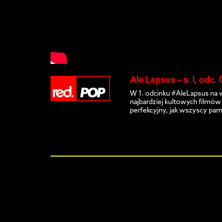
Ale Lapsus – s. l, odc.
W 1. odcinku #AleLapsus na w
najbardziej kultowych filmów 
perfekcyjny, jak wszyscy pa