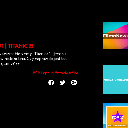
 01 | TITANIC 🚢
arsztat bierzemy „Titanica” – jeden z
w historii kina. Czy naprawdę jest tak
miętamy? 👀
#AleLapsus #titanic #film