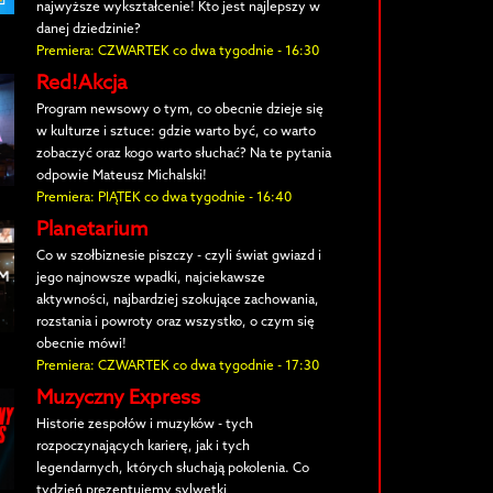
najwyższe wykształcenie! Kto jest najlepszy w
danej dziedzinie?
Premiera: CZWARTEK co dwa tygodnie - 16:30
Red!Akcja
Program newsowy o tym, co obecnie dzieje się
w kulturze i sztuce: gdzie warto być, co warto
zobaczyć oraz kogo warto słuchać? Na te pytania
odpowie Mateusz Michalski!
Premiera: PIĄTEK co dwa tygodnie - 16:40
Planetarium
Co w szołbiznesie piszczy - czyli świat gwiazd i
jego najnowsze wpadki, najciekawsze
aktywności, najbardziej szokujące zachowania,
rozstania i powroty oraz wszystko, o czym się
obecnie mówi!
Premiera: CZWARTEK co dwa tygodnie - 17:30
Muzyczny Express
Historie zespołów i muzyków - tych
rozpoczynających karierę, jak i tych
legendarnych, których słuchają pokolenia. Co
tydzień prezentujemy sylwetki