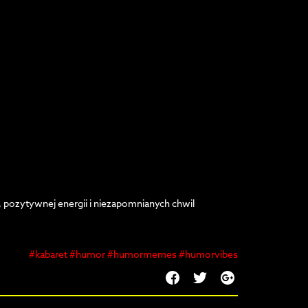
, pozytywnej energii i niezapomnianych chwil
#kabaret #humor #humormemes #humorvibes