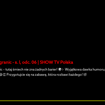
granic - s. l, odc. 06 | SHOW TV Polska
ic – tutaj śmiech nie zna żadnych barier! 🌍✨ Wyjątkowa dawka humoru
👏 Przygotujcie się na zabawę, która rozbawi każdego! 🤣