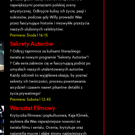
największymi postaciami polskiej sceny
artystycznej. Odkryjcie kulisy ich życia, pasji i
sukcesów, podczas gdy Willy prowadzi Was
przez fascynujące historie i niezwykłe przeżycia
naszych ulubionych celebrytów.
Premiera: Środa l 16:15
Sekrety Autorów
? Odkryj tajemnice za kulisami literackiego
świata w nowym programie "Sekrety Autorów"!
? Cała seria zabierze cię w fascynującą podróż po
umysłach naszych utalentowanych autorów.
Każdy odcinek to wyjątkowa okazja, by poznać
sekrety ich twórczości, procesu powstawania
arcydzieł i czasem nawet pikantne detaliki z
życia prywatnego!
Premiera: Sobota l 12:45
Warsztat Filmowy
Krytyczka filmowa i popkulturowa, Kaja Klimek,
wybiera dla Was najważniejsze nowości ze
świata filmu i serialu. Ocenia, krytykuje oraz
naświetla mocne i słabe strony najświeższych