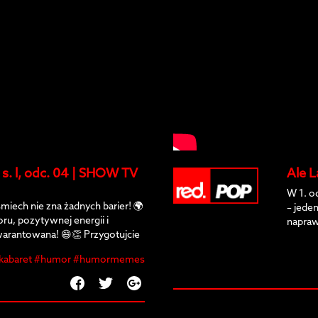
 s. l, odc. 04 | SHOW TV
Ale L
W 1. o
śmiech nie zna żadnych barier! 🌍
– jeden
u, pozytywnej energii i
napraw
arantowana! 😄👏 Przygotujcie
awi każdego! 🤣
kabaret #humor #humormemes