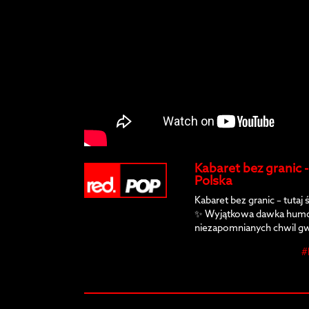
Kabaret bez granic -
Polska
Kabaret bez granic – tutaj 
✨ Wyjątkowa dawka humor
niezapomnianych chwil gw
się na zabawę, która rozb
#