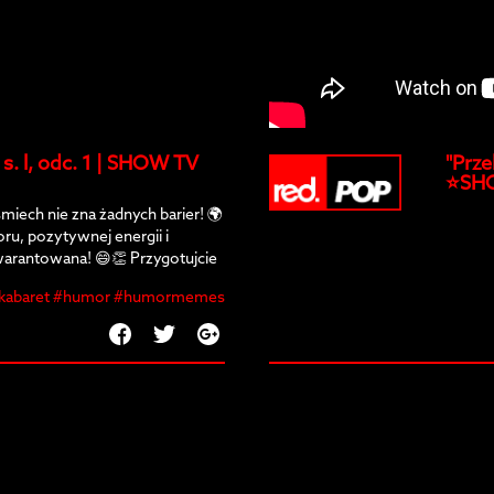
 s. l, odc. 1 | SHOW TV
"Prze
⭐️SH
śmiech nie zna żadnych barier! 🌍
u, pozytywnej energii i
arantowana! 😄👏 Przygotujcie
awi każdego! 🤣
kabaret #humor #humormemes