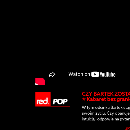
CZY BARTEK ZOSTA
⭐️ Kabaret bez gran
W tym odcinku Bartek staj
swoim życiu. Czy opanuje 
intuicją i odpowie na pyta
wszystko? 😱
#S