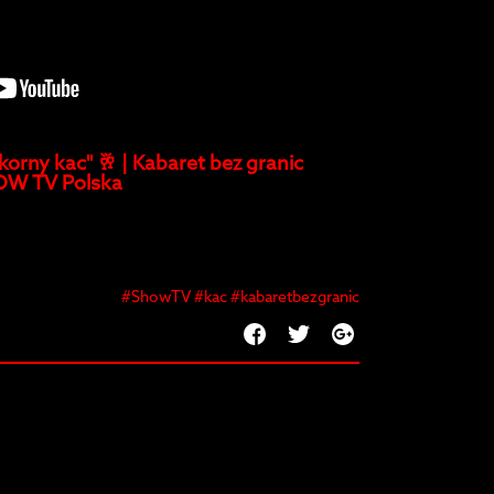
korny kac" 🥂 | Kabaret bez granic
OW TV Polska
#ShowTV #kac #kabaretbezgranic