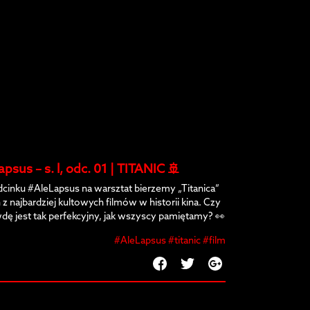
apsus – s. l, odc. 01 | TITANIC 🚢
dcinku #AleLapsus na warsztat bierzemy „Titanica”
 z najbardziej kultowych filmów w historii kina. Czy
dę jest tak perfekcyjny, jak wszyscy pamiętamy? 👀
#AleLapsus #titanic #film