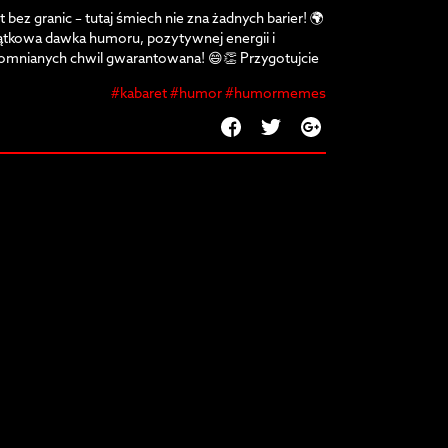
 bez granic – tutaj śmiech nie zna żadnych barier! 🌍
tkowa dawka humoru, pozytywnej energii i
omnianych chwil gwarantowana! 😄👏 Przygotujcie
 zabawę, która rozbawi każdego! 🤣
#kabaret #humor #humormemes