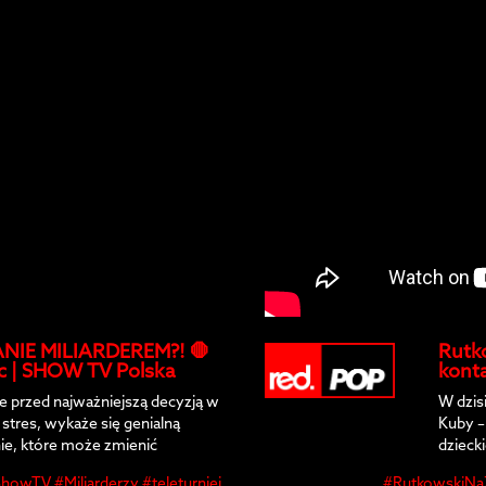
NIE MILIARDEREM?! 🛑
Rutko
ic | SHOW TV Polska
konta
e przed najważniejszą decyzją w
W dzis
stres, wykaże się genialną
Kuby –
nie, które może zmienić
dzieck
napraw
howTV #Miliarderzy #teleturniej
#RutkowskiNaŻ