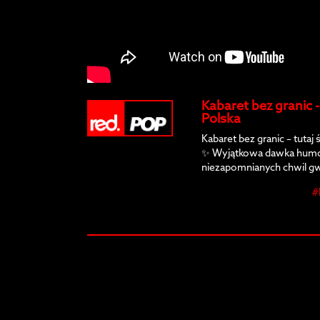
Kabaret bez granic -
Polska
Kabaret bez granic – tutaj 
✨ Wyjątkowa dawka humor
niezapomnianych chwil gw
się na zabawę, która rozb
#