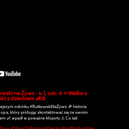
wski na Żywo - s. l, odc. 6 ⭐️ Walka o
kt z dzieckiem 👶⚖️
iejszym odcinku #RutkowskiNaŻywo 🔎 historia
 ojca, który próbując skontaktować się ze swoim
iem 👶 wpadł w poważne kłopoty ⚠️ Co tak
dę się wydarzyło? 🤔 Nie przegapcie tej
ywo #ShowTV #crime #dziecko #konflikt #rodzina