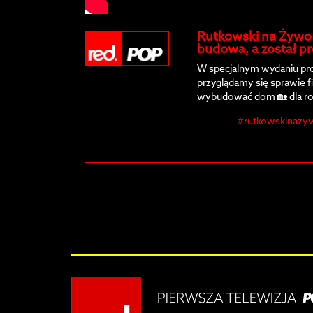
Rutkowski na Żywo - 
budowa, a został pro
W specjalnym wydaniu p
przyglądamy się sprawie f
wybudować dom 🏡 dla ro
coś poszło bardzo nie tak 
#rutkowskinaży