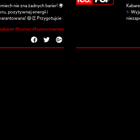
śmiech nie zna żadnych barier! 🌍
Kabaret
u, pozytywnej energii i
✨ Wyją
arantowana! 😄👏 Przygotujcie
niezap
awi każdego! 🤣
się na
kabaret #humor #humormemes