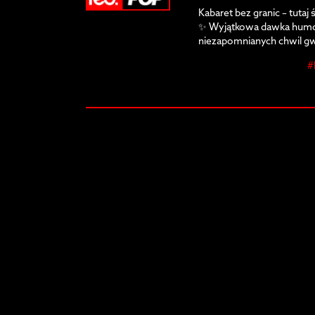
Kabaret bez granic – tutaj 
✨ Wyjątkowa dawka humor
niezapomnianych chwil gw
się na zabawę, która rozb
#