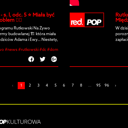
s. l, odc. 5 ⭐️ Miała być
Rutko
blem 😮‍💨
Międ
rogramu Rutkowski Na Żywo
W dzis
irmy budowlanej 🏗️ która miała
porozm
dziców Adama i Ewy… Niestety,
zapłaci
😬❗
wo #news #rutkowski #dc #dom
‹
1
2
3
4
5
6
7
8
...
95
96
›