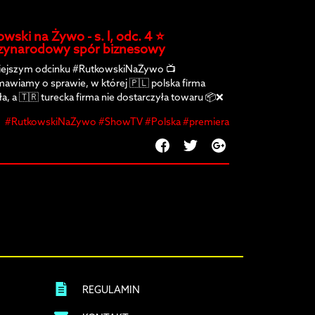
wski na Żywo - s. l, odc. 4 ⭐️
zynarodowy spór biznesowy
iejszym odcinku #RutkowskiNaŻywo 📺
awiamy o sprawie, w której 🇵🇱 polska firma
ła, a 🇹🇷 turecka firma nie dostarczyła towaru 📦❌
#RutkowskiNaŻywo #ShowTV #Polska #premiera
REGULAMIN