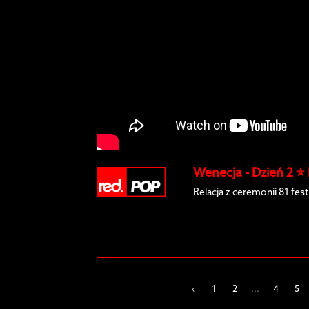
Wenecja - Dzień 2 ⭐
Relacja z ceremonii 81 fes
‹
1
2
...
4
5