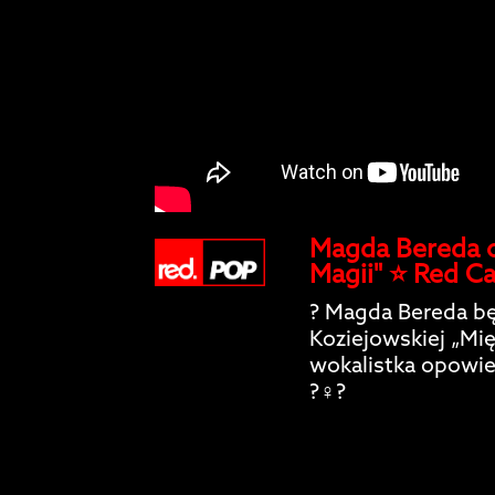
Magda Bereda 
Magii" ⭐️ Red C
? Magda Bereda b
Koziejowskiej „Mię
wokalistka opowi
?‍♀️?