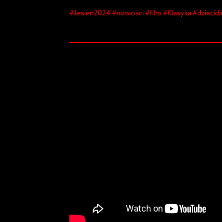
#Jesień2024 #nowości #film #Klasyka #dziecid
#jesień2024