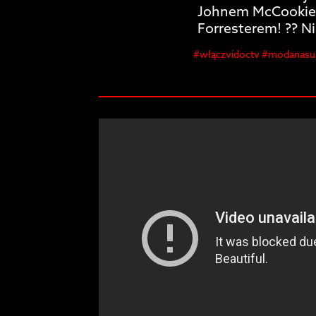
Johnem McCookiem
Forresterem! ??️ N
#włączvidoctv #modanasu