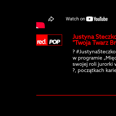
Justyna Steczko
"Twoja Twarz B
? #JustynaSteczko
w programie „Międ
swojej roli jurork
?, początkach karie