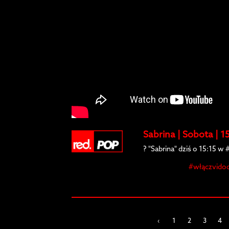
Sabrina | Sobota | 1
? "Sabrina" dziś o 15:15 w
#włączvidoc
‹
1
2
3
4