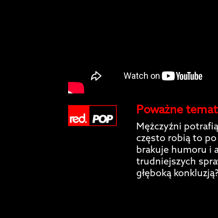
Poważne tematy!
Mężczyźni potrafi
często robią to 
brakuje humoru i 
trudniejszych spr
głęboką konkluzją??