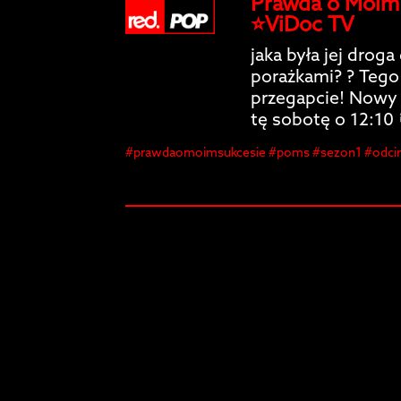
Prawda o Moim S
⭐️ViDoc TV
jaka była jej droga
porażkami? ? Tego
przegapcie! Nowy 
tę sobotę o 12:10
#prawdaomoimsukcesie #poms #sezon1 #odcinek
#upadki #biznes #sukces #tvseries #newproject