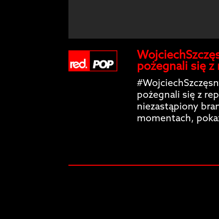
WojciechSzczęsn
pożegnali się z 
#WojciechSzczęsny
pożegnali się z re
niezastąpiony bra
momentach, pokazu