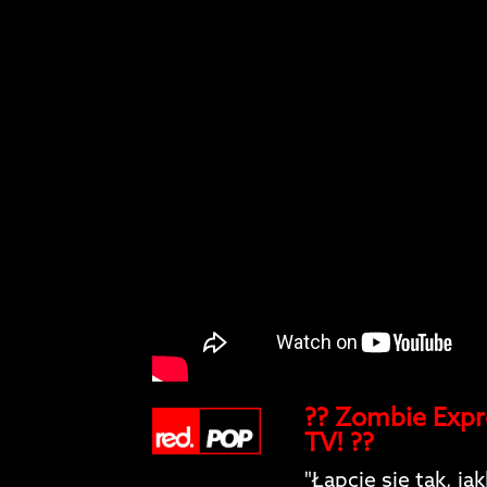
?? Zombie Exp
TV! ??
"Łapcie się tak, ja