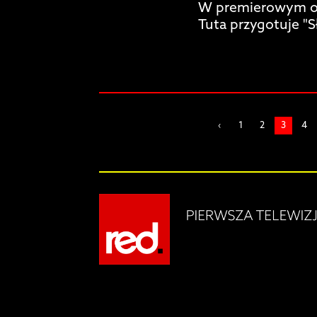
W premierowym od
Tuta przygotuje "
‹
1
2
3
4