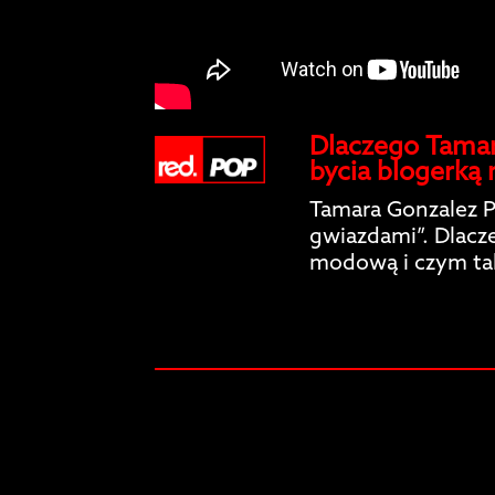
Dlaczego Tamar
bycia blogerką
Tamara Gonzalez 
gwiazdami”. Dlacz
modową i czym tak