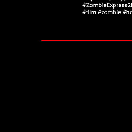
#ZombieExpress2
#film #zombie #ho