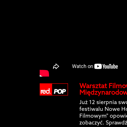
Warsztat Filmo
Międzynarodow
Już 12 sierpnia sw
festiwalu Nowe Ho
Filmowym" opowie
zobaczyć. Sprawdź