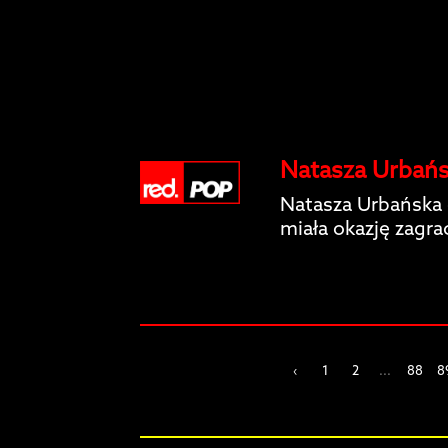
Natasza Urbańsk
Natasza Urbańska o
miała okazję zagrać
‹
1
2
...
88
8